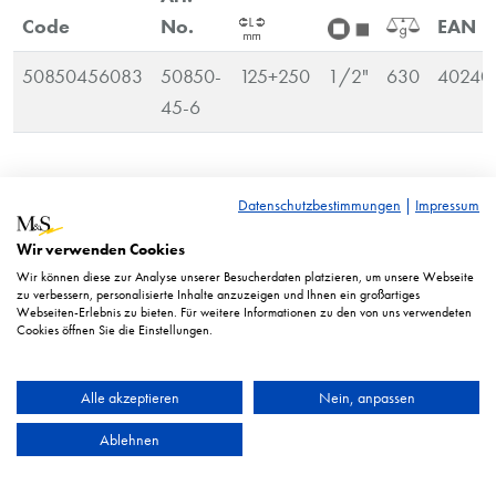
Code
No.
EAN
50850456083
50850-
125+250
1/2"
630
40240
45-6
RRP* = Recommended retail price. Displayed prices in euro
Datenschutzbestimmungen
|
Impressum
excl. taxes.
Wir verwenden Cookies
Illustration similar. Technical changes reserved.
Wir können diese zur Analyse unserer Besucherdaten platzieren, um unsere Webseite
zu verbessern, personalisierte Inhalte anzuzeigen und Ihnen ein großartiges
Webseiten-Erlebnis zu bieten. Für weitere Informationen zu den von uns verwendeten
Cookies öffnen Sie die Einstellungen.
Alle akzeptieren
Nein, anpassen
Ablehnen