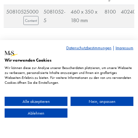
50810525000
5081052-
460 x 350 x
8100
40240
5
180 mm
Content
RRP* = Recommended retail price. Displayed prices in euro
Datenschutzbestimmungen
|
Impressum
excl. taxes.
Wir verwenden Cookies
Illustration similar. Technical changes reserved.
Wir können diese zur Analyse unserer Besucherdaten platzieren, um unsere Webseite
zu verbessern, personalisierte Inhalte anzuzeigen und Ihnen ein großartiges
Webseiten-Erlebnis zu bieten. Für weitere Informationen zu den von uns verwendeten
Cookies öffnen Sie die Einstellungen.
Alle akzeptieren
Nein, anpassen
Ablehnen