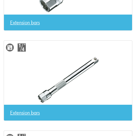
Extension bars
Extension bars