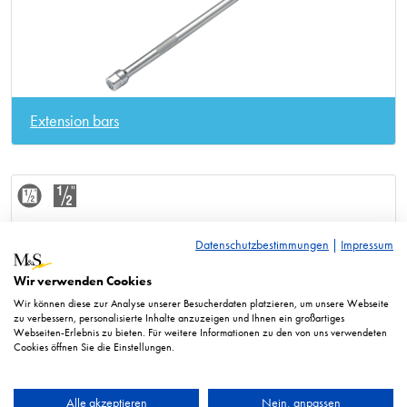
Extension bars
Datenschutzbestimmungen
|
Impressum
Wir verwenden Cookies
Wir können diese zur Analyse unserer Besucherdaten platzieren, um unsere Webseite
zu verbessern, personalisierte Inhalte anzuzeigen und Ihnen ein großartiges
Webseiten-Erlebnis zu bieten. Für weitere Informationen zu den von uns verwendeten
Cookies öffnen Sie die Einstellungen.
Extension bars
Alle akzeptieren
Nein, anpassen