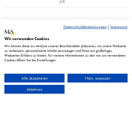
24
RRP* = Recommended retail price. Displayed prices in euro
Datenschutzbestimmungen
|
Impressum
excl. taxes.
Wir verwenden Cookies
Illustration similar. Technical changes reserved.
Wir können diese zur Analyse unserer Besucherdaten platzieren, um unsere Webseite
zu verbessern, personalisierte Inhalte anzuzeigen und Ihnen ein großartiges
Webseiten-Erlebnis zu bieten. Für weitere Informationen zu den von uns verwendeten
Cookies öffnen Sie die Einstellungen.
Alle akzeptieren
Nein, anpassen
Ablehnen
HEYCO Qualitätswerkzeuge GmbH & Co. KG
Imprint
Privacy statement
TOC