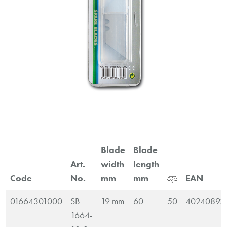
Blade
Blade
Art.
width
length
Code
No.
mm
mm
EAN
01664301000
SB
19 mm
60
50
40240893
1664-