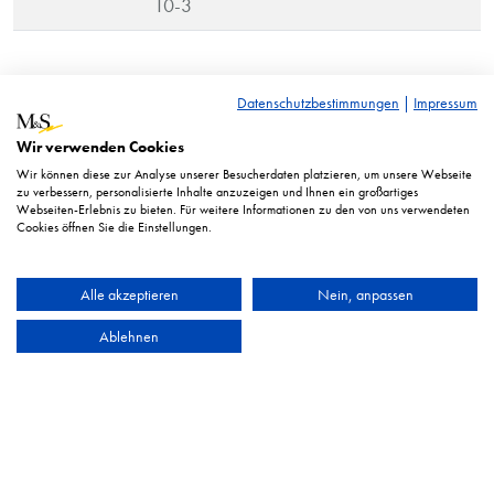
10-3
RRP* = Recommended retail price. Displayed prices in euro
Datenschutzbestimmungen
|
Impressum
excl. taxes.
Wir verwenden Cookies
Illustration similar. Technical changes reserved.
Wir können diese zur Analyse unserer Besucherdaten platzieren, um unsere Webseite
zu verbessern, personalisierte Inhalte anzuzeigen und Ihnen ein großartiges
Webseiten-Erlebnis zu bieten. Für weitere Informationen zu den von uns verwendeten
Cookies öffnen Sie die Einstellungen.
Alle akzeptieren
Nein, anpassen
Ablehnen
HEYCO Qualitätswerkzeuge GmbH & Co. KG
Imprint
Privacy statement
TOC