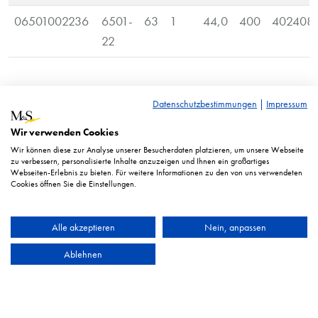
06501002236
6501-
63
1
44,0
400
402408
22
RRP* = Recommended retail price. Displayed prices in euro
Datenschutzbestimmungen
|
Impressum
excl. taxes.
Wir verwenden Cookies
Illustration similar. Technical changes reserved.
Wir können diese zur Analyse unserer Besucherdaten platzieren, um unsere Webseite
zu verbessern, personalisierte Inhalte anzuzeigen und Ihnen ein großartiges
Webseiten-Erlebnis zu bieten. Für weitere Informationen zu den von uns verwendeten
Cookies öffnen Sie die Einstellungen.
Alle akzeptieren
Nein, anpassen
Ablehnen