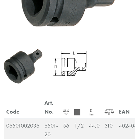
Art.
Code
No.
EAN
06501002036
6501-
56
1/2
44,0
310
402408
20