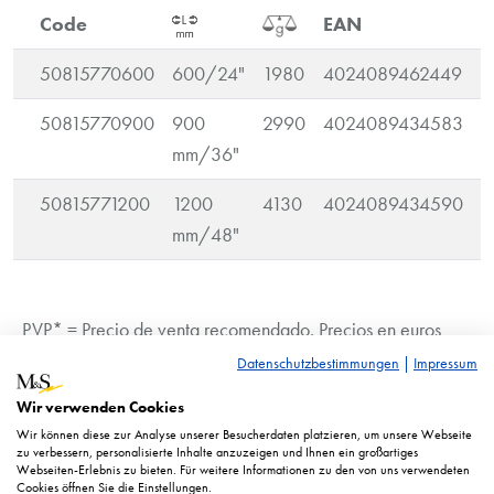
Code
EAN
50815770600
600/24"
1980
4024089462449
6
50815770900
900
2990
4024089434583
6
mm/36"
50815771200
1200
4130
4024089434590
6
mm/48"
PVP* = Precio de venta recomendado. Precios en euros
más IVA.
Datenschutzbestimmungen
|
Impressum
La imagen es similar. Sujetos a cambios técnicos.
Wir verwenden Cookies
Wir können diese zur Analyse unserer Besucherdaten platzieren, um unsere Webseite
zu verbessern, personalisierte Inhalte anzuzeigen und Ihnen ein großartiges
Webseiten-Erlebnis zu bieten. Für weitere Informationen zu den von uns verwendeten
Cookies öffnen Sie die Einstellungen.