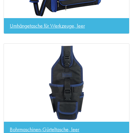
Umhängetasche für Werkzeuge, leer
Bohrmaschinen-Gürteltasche, leer