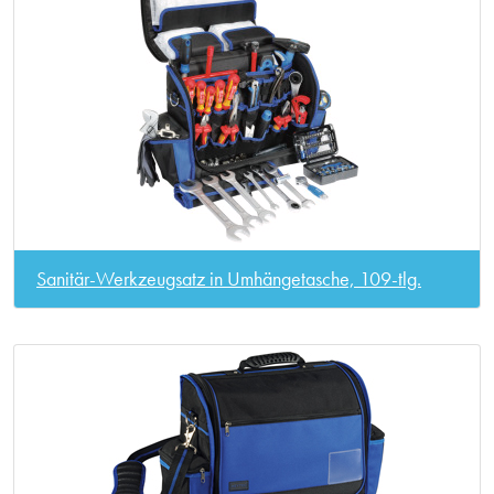
Sanitär-Werkzeugsatz in Umhängetasche, 109-tlg.