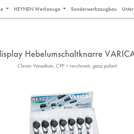
ge
HEYNEN Werkzeuge
Sonderwerkzeugbau
Unte
n
isplay Hebelumschaltknarre VARICA
Chrom-Vanadium, CPP = verchromt, ganz poliert