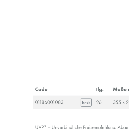
Code
tlg.
Maße
01186001083
26
355 x 
Inhalt
UVP* = Unverbindliche Preisempfehlung. Abgebi