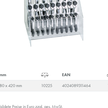
 mm
EAN
280 x 420 mm
10225
4024089311464
ldete Preise in Euro zzgl. ges. MwSt.