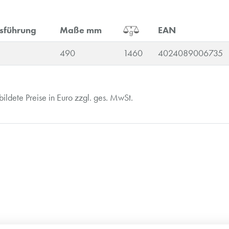
sführung
Maße mm
EAN
490
1460
4024089006735
ldete Preise in Euro zzgl. ges. MwSt.