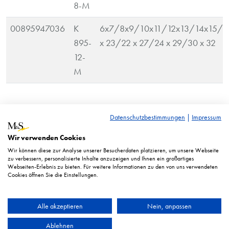
8-M
00895947036
K
6x7/8x9/10x11/12x13/14x15/1
895-
x 23/22 x 27/24 x 29/30 x 32
12-
M
UVP* = Unverbindliche Preisempfehlung. Abgebildete
Datenschutzbestimmungen
|
Impressum
Preise in Euro zzgl. ges. MwSt.
Wir verwenden Cookies
Abbildung ähnlich. Technische Änderungen vorbehalten.
Wir können diese zur Analyse unserer Besucherdaten platzieren, um unsere Webseite
zu verbessern, personalisierte Inhalte anzuzeigen und Ihnen ein großartiges
Webseiten-Erlebnis zu bieten. Für weitere Informationen zu den von uns verwendeten
Cookies öffnen Sie die Einstellungen.
Alle akzeptieren
Nein, anpassen
Ablehnen