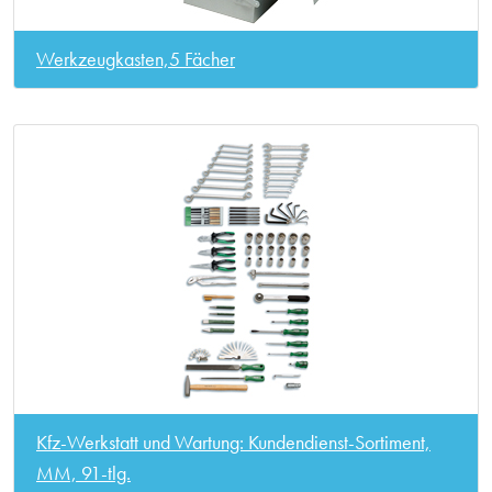
Werkzeugkasten,5 Fächer
Kfz-Werkstatt und Wartung: Kundendienst-Sortiment,
MM, 91-tlg.