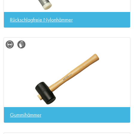
Rückschlagfreie Nylonhämmer
Gummihämmer