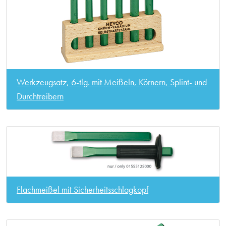
Werkzeugsatz, 6-tlg. mit Meißeln, Körnern, Splint- und
Durchtreibern
Flachmeißel mit Sicherheitsschlagkopf