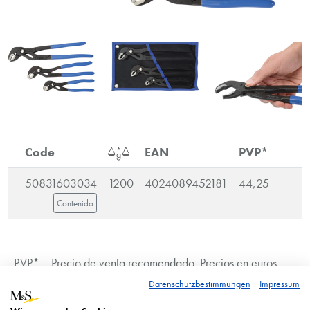
Code
EAN
PVP*
50831603034
1200
4024089452181
44,25
Contenido
PVP* = Precio de venta recomendado. Precios en euros
más IVA.
Datenschutzbestimmungen
|
Impressum
La imagen es similar. Sujetos a cambios técnicos.