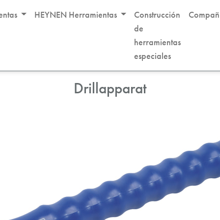
entas
HEYNEN Herramientas
Construcción
Compañ
de
herramientas
nerales del taller
especiales
Drillapparat