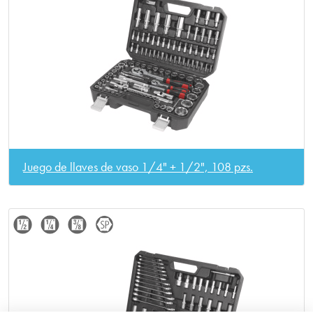
Juego de llaves de vaso 1/4" + 1/2", 108 pzs.