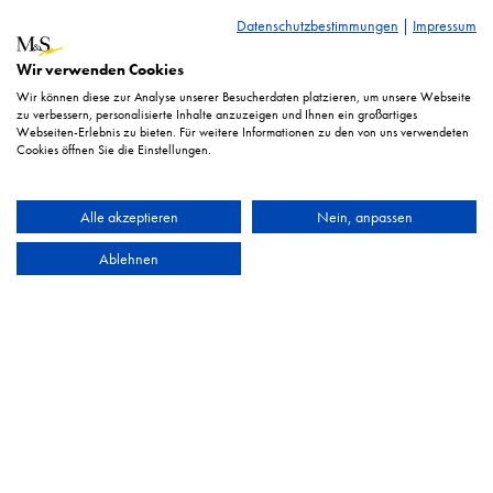
Datenschutzbestimmungen
|
Impressum
Wir verwenden Cookies
Wir können diese zur Analyse unserer Besucherdaten platzieren, um unsere Webseite
zu verbessern, personalisierte Inhalte anzuzeigen und Ihnen ein großartiges
Webseiten-Erlebnis zu bieten. Für weitere Informationen zu den von uns verwendeten
Cookies öffnen Sie die Einstellungen.
Juego de llaves de vaso 1/4" + 3/8" + 1/2", 216 pzs.
Alle akzeptieren
Nein, anpassen
Ablehnen