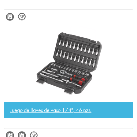
Juego de llaves de vaso 1/4", 46 pzs.