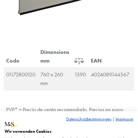
Dimensions
Code
mm
EAN
01172800120
760 x 260
1590
4024089144567
1
mm
PVP* = Precio de venta recomendado. Precios en euros
más IVA.
Datenschutzbestimmungen
|
Impressum
La imagen es similar. Sujetos a cambios técnicos.
Wir verwenden Cookies