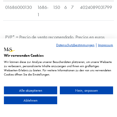
01686000130
1686-
150
6
7
4024089031799
1
PVP* = Precio de venta recomendado. Precios en euros
más IVA.
Datenschutzbestimmungen
|
Impressum
La imagen es similar. Sujetos a cambios técnicos.
Wir verwenden Cookies
Wir können diese zur Analyse unserer Besucherdaten platzieren, um unsere Webseite
zu verbessern, personalisierte Inhalte anzuzeigen und Ihnen ein großartiges
Webseiten-Erlebnis zu bieten. Für weitere Informationen zu den von uns verwendeten
Cookies öffnen Sie die Einstellungen.
Alle akzeptieren
Nein, anpassen
Ablehnen