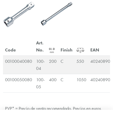
Art.
Code
No.
Finish
EAN
00100040080
100-
200
C
550
402408900
04
00100050080
100-
400
C
1050
402408900
05
PVP* = Precio de venta recomendado. Precios en euros