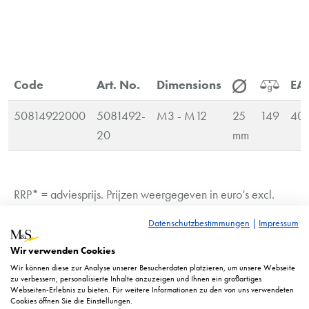
Code
Art. No.
Dimensions
EA
50814922000
5081492-
M3 - M12
25
149
40
20
mm
RRP* = adviesprijs. Prijzen weergegeven in euro’s excl.
btw.
Datenschutzbestimmungen
|
Impressum
Afbeelding vergelijkbaar. Technische wijzigingen voorbehouden.
Wir verwenden Cookies
Wir können diese zur Analyse unserer Besucherdaten platzieren, um unsere Webseite
zu verbessern, personalisierte Inhalte anzuzeigen und Ihnen ein großartiges
Webseiten-Erlebnis zu bieten. Für weitere Informationen zu den von uns verwendeten
Cookies öffnen Sie die Einstellungen.