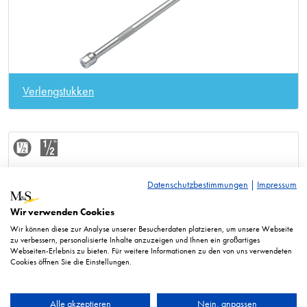
Verlengstukken
Datenschutzbestimmungen
|
Impressum
Wir verwenden Cookies
Wir können diese zur Analyse unserer Besucherdaten platzieren, um unsere Webseite
zu verbessern, personalisierte Inhalte anzuzeigen und Ihnen ein großartiges
Webseiten-Erlebnis zu bieten. Für weitere Informationen zu den von uns verwendeten
Cookies öffnen Sie die Einstellungen.
Verlengstukken
Alle akzeptieren
Nein, anpassen