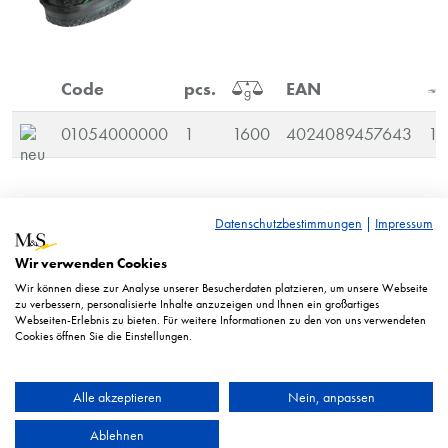
Code
pcs.
EAN
01054000000
1
1600
4024089457643
1
RRP* = adviesprijs. Prijzen weergegeven in euro’s excl.
Datenschutzbestimmungen
|
Impressum
btw.
Wir verwenden Cookies
Afbeelding vergelijkbaar. Technische wijzigingen voorbehouden.
Wir können diese zur Analyse unserer Besucherdaten platzieren, um unsere Webseite
zu verbessern, personalisierte Inhalte anzuzeigen und Ihnen ein großartiges
Webseiten-Erlebnis zu bieten. Für weitere Informationen zu den von uns verwendeten
Cookies öffnen Sie die Einstellungen.
Alle akzeptieren
Nein, anpassen
Ablehnen