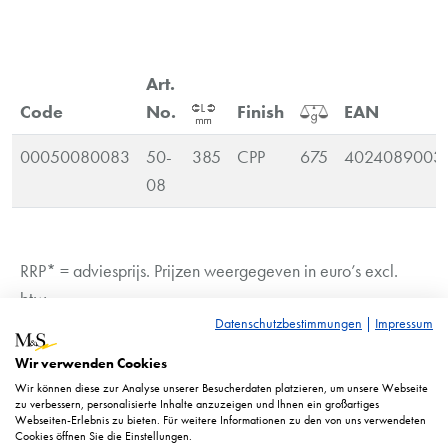
Art.
Code
No.
Finish
EAN
00050080083
50-
385
CPP
675
4024089003
08
RRP* = adviesprijs. Prijzen weergegeven in euro’s excl.
btw.
Datenschutzbestimmungen
|
Impressum
Afbeelding vergelijkbaar. Technische wijzigingen voorbehouden.
Wir verwenden Cookies
Wir können diese zur Analyse unserer Besucherdaten platzieren, um unsere Webseite
zu verbessern, personalisierte Inhalte anzuzeigen und Ihnen ein großartiges
Webseiten-Erlebnis zu bieten. Für weitere Informationen zu den von uns verwendeten
Cookies öffnen Sie die Einstellungen.