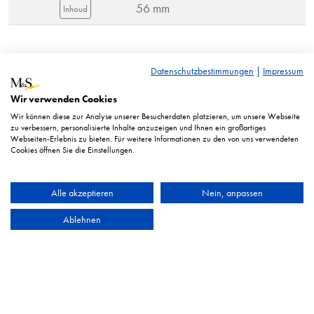
56 mm
Inhoud
RRP* = adviesprijs. Prijzen weergegeven in euro’s excl.
Datenschutzbestimmungen
|
Impressum
btw.
Wir verwenden Cookies
Afbeelding vergelijkbaar. Technische wijzigingen voorbehouden.
Wir können diese zur Analyse unserer Besucherdaten platzieren, um unsere Webseite
zu verbessern, personalisierte Inhalte anzuzeigen und Ihnen ein großartiges
Webseiten-Erlebnis zu bieten. Für weitere Informationen zu den von uns verwendeten
Cookies öffnen Sie die Einstellungen.
Alle akzeptieren
Nein, anpassen
Ablehnen
HEYCO Qualitätswerkzeuge GmbH & Co. KG