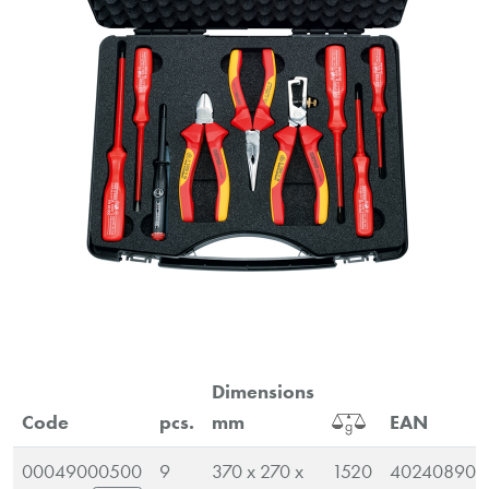
Dimensions
Code
pcs.
mm
EAN
00049000500
9
370 x 270 x
1520
402408900