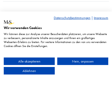
RRP* = adviesprijs. Prijzen weergegeven in euro’s excl.
Datenschutzbestimmungen
|
Impressum
btw.
Wir verwenden Cookies
Afbeelding vergelijkbaar. Technische wijzigingen voorbehouden.
Wir können diese zur Analyse unserer Besucherdaten platzieren, um unsere Webseite
zu verbessern, personalisierte Inhalte anzuzeigen und Ihnen ein großartiges
Webseiten-Erlebnis zu bieten. Für weitere Informationen zu den von uns verwendeten
Cookies öffnen Sie die Einstellungen.
Alle akzeptieren
Nein, anpassen
Ablehnen
HEYCO Qualitätswerkzeuge GmbH & Co. KG
Afdruk
Privacyverklaring
GTC