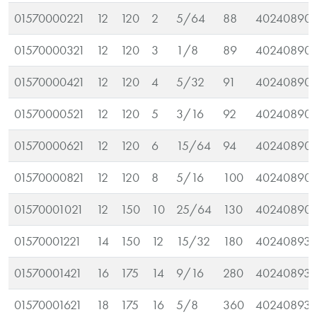
01570000221
12
120
2
5/64
88
402408903
01570000321
12
120
3
1/8
89
40240890
01570000421
12
120
4
5/32
91
40240890
01570000521
12
120
5
3/16
92
40240890
01570000621
12
120
6
15/64
94
40240890
01570000821
12
120
8
5/16
100
40240890
01570001021
12
150
10
25/64
130
40240890
01570001221
14
150
12
15/32
180
402408938
01570001421
16
175
14
9/16
280
402408938
01570001621
18
175
16
5/8
360
402408938