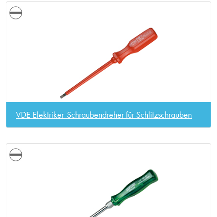
VDE Elektriker-Schraubendreher für Schlitzschrauben