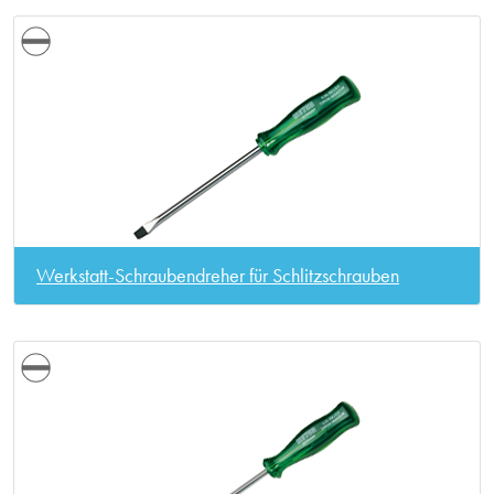
Werkstatt-Schraubendreher für Schlitzschrauben