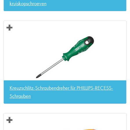
kruiskopschroeven
Kreuzschlitz-Schraubendreher für PHILLIPS-RECESS-
Schrauben