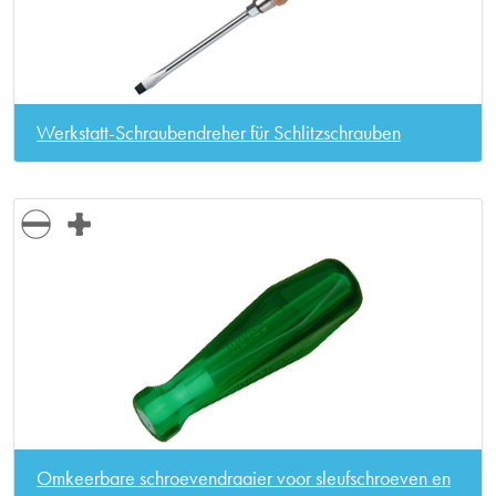
Werkstatt-Schraubendreher für Schlitzschrauben
Omkeerbare schroevendraaier voor sleufschroeven en