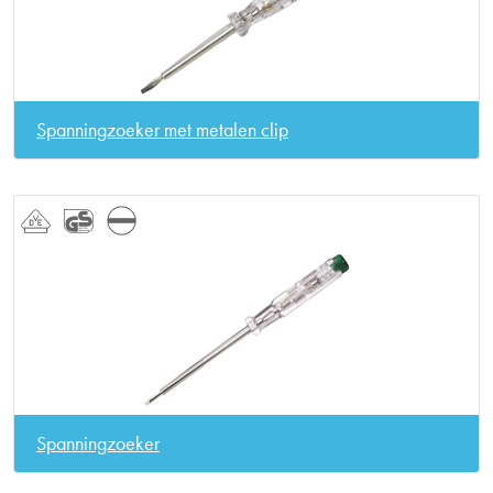
Spanningzoeker met metalen clip
Spanningzoeker