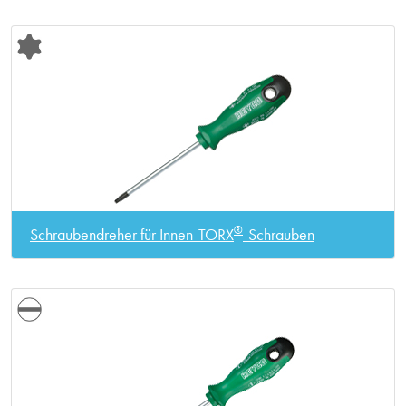
®
Schraubendreher für Innen-TORX
-Schrauben