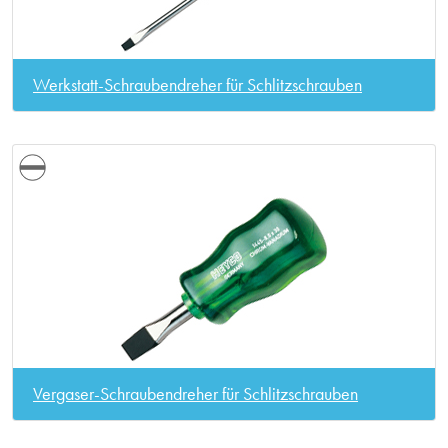
Werkstatt-Schraubendreher für Schlitzschrauben
Vergaser-Schraubendreher für Schlitzschrauben