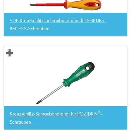
VDE Kreuzschlitz-Schraubendreher für PHILLIPS-
RECESS-Schrauben
®
Kreuzschlitz-Schraubendreher für POZIDRIV
-
Schrauben