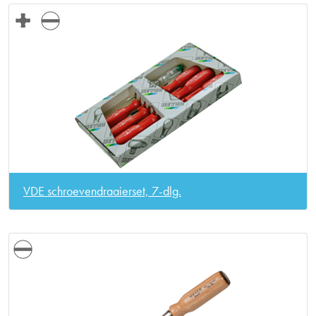
VDE schroevendraaierset, 7-dlg.