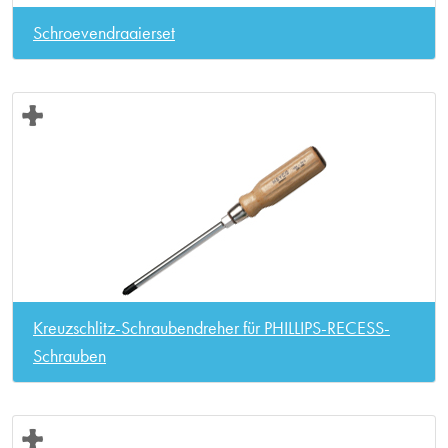
Schroevendraaierset
Kreuzschlitz-Schraubendreher für PHILLIPS-RECESS-
Schrauben