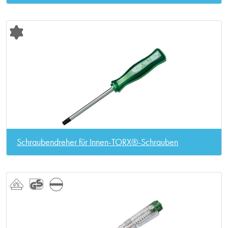
Schraubendreher für Innen-TORX®-Schrauben