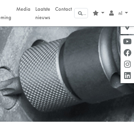
Media
Laatste
Contact
Zoeken
nl
eming
nieuws