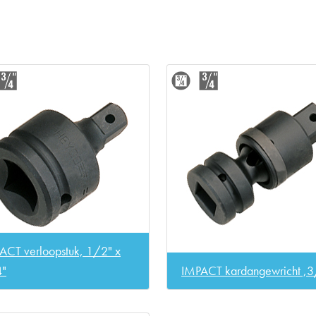
ACT verloopstuk, 1/2" x
"
IMPACT kardangewricht ,