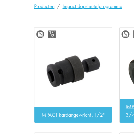
Producten
Impact dopsleutelprogramma
IMP
IMPACT kardangewricht ,1/2"
3/4