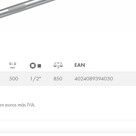
EAN
500
1/2"
850
4024089394030
en euros más IVA.