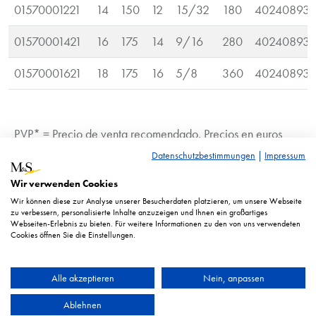
01570001221
14
150
12
15/32
180
402408938
01570001421
16
175
14
9/16
280
402408938
01570001621
18
175
16
5/8
360
402408938
PVP* = Precio de venta recomendado. Precios en euros
más IVA.
Datenschutzbestimmungen
|
Impressum
La imagen es similar. Sujetos a cambios técnicos.
Wir verwenden Cookies
Wir können diese zur Analyse unserer Besucherdaten platzieren, um unsere Webseite
zu verbessern, personalisierte Inhalte anzuzeigen und Ihnen ein großartiges
Webseiten-Erlebnis zu bieten. Für weitere Informationen zu den von uns verwendeten
Cookies öffnen Sie die Einstellungen.
Alle akzeptieren
Nein, anpassen
Ablehnen