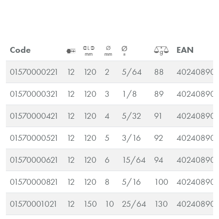
Code
EAN
01570000221
12
120
2
5/64
88
402408903
01570000321
12
120
3
1/8
89
40240890
01570000421
12
120
4
5/32
91
40240890
01570000521
12
120
5
3/16
92
40240890
01570000621
12
120
6
15/64
94
40240890
01570000821
12
120
8
5/16
100
40240890
01570001021
12
150
10
25/64
130
40240890