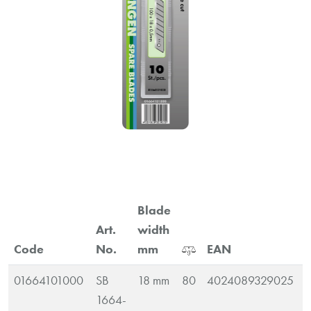
Blade
Art.
width
Code
No.
mm
EAN
01664101000
SB
18 mm
80
4024089329025
1664-