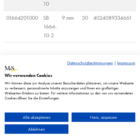
10
01664201000
SB
9 mm
30
4024089334661
1664-
10-2
RRP* = Recommended retail price. Displayed prices in euro
Datenschutzbestimmungen
|
Impressum
excl. taxes.
Wir verwenden Cookies
Illustration similar. Technical changes reserved.
Wir können diese zur Analyse unserer Besucherdaten platzieren, um unsere Webseite
zu verbessern, personalisierte Inhalte anzuzeigen und Ihnen ein großartiges
Webseiten-Erlebnis zu bieten. Für weitere Informationen zu den von uns verwendeten
Cookies öffnen Sie die Einstellungen.
Alle akzeptieren
Nein, anpassen
Ablehnen