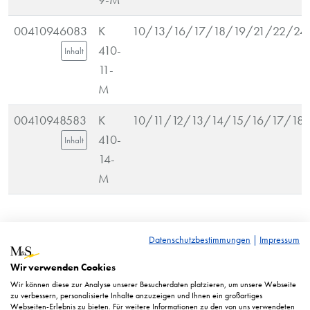
9-M
00410946083
K
10/13/16/17/18/19/21/22/24
410-
Inhalt
11-
M
00410948583
K
10/11/12/13/14/15/16/17/18
410-
Inhalt
14-
M
UVP* = Unverbindliche Preisempfehlung. Abgebildete
Datenschutzbestimmungen
|
Impressum
Preise in Euro zzgl. ges. MwSt.
Wir verwenden Cookies
Abbildung ähnlich. Technische Änderungen vorbehalten.
Wir können diese zur Analyse unserer Besucherdaten platzieren, um unsere Webseite
zu verbessern, personalisierte Inhalte anzuzeigen und Ihnen ein großartiges
Webseiten-Erlebnis zu bieten. Für weitere Informationen zu den von uns verwendeten